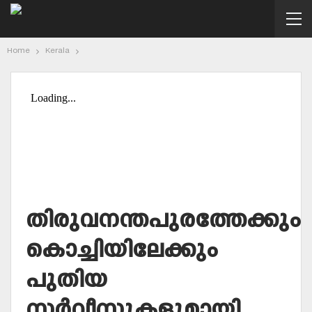
Home
Kerala
തിരുവനന്തപുരത്തേക്കും
കൊച്ചിയിലേക്കും
പുതിയ
സര്‍വീസുകളുമായി