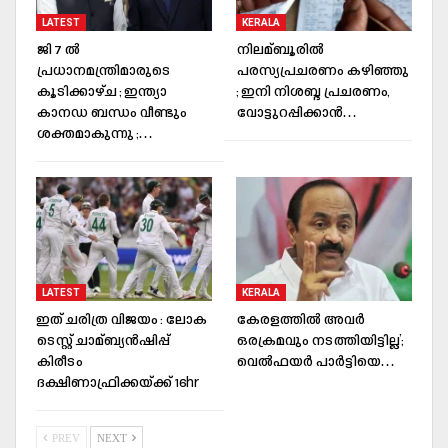
LATEST
KERALA
ജി 7 ല്‍
നിലമ്ബൂരില്‍
പ്രധാനമന്ത്രിമാരുടെ
പരസ്യപ്രചരണം കഴിഞ്ഞു
കൂടിക്കാഴ്ച ; ഇന്ത്യാ
; ഇനി നിശബ്ദ പ്രചരണം,
കാനഡ ബന്ധം വീണ്ടും
വോട്ടുറപ്പിക്കാന്‍…
ശക്തമാകുന്നു ;…
LATEST
KERALA
ഇത് ചരിത്ര വിജയം : ലോക
കേരളത്തില്‍ അവര്‍
ടെസ്റ്റ് ചാമ്ബ്യൻഷിപ്പ്
ഒരക്രമവും നടത്തിയിട്ടില്ല’;
കിരീടം
വെല്‍ഫയര്‍ പാര്‍ട്ടിയെ…
ദക്ഷിണാഫ്രിക്കയ്ക്ക് 16hr
PREV
NEXT