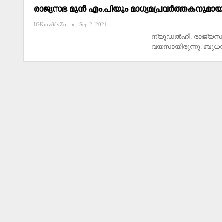
രാജ്യസഭ മുൻ എം.പിയും മാധ്യമപ്രവർത്തകനുമായ ച
IGKmv88yZo
Sep 2, 2021
ന്യൂഡൽഹി: രാജ്യസഭ മ
വയസായിരുന്നു. ബുധന