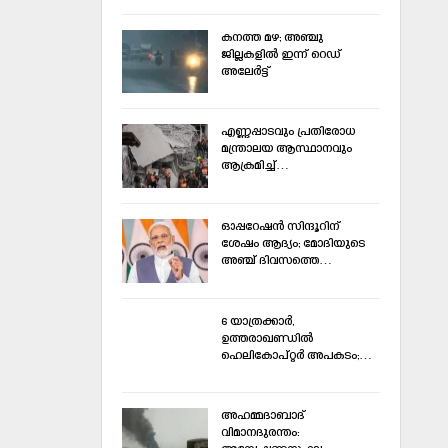
കനത്ത മഴ; അഞ്ചു
ജില്ലകളില്‍ ഇന്ന്‌ റെഡ്‌
അലേര്‍ട്ട്‌
എണ്ണപ്പാടവും പ്രതിരോധ
മന്ത്രാലയ ആസ്ഥാനവും
ആക്രമിച്ച്‌…
ഓപ്പറേഷന്‍ സിന്ദൂറിന്
ശേഷം ആദ്യം; മോദിയുടെ
അഞ്ച് ദിവസത്തെ…
6 യാത്രക്കാര്‍,
ഉത്തരാഖണ്ഡില്‍
ഹെലികോപ്റ്റര്‍ അപകടം;…
അഹമ്മദാബാദ്
വിമാനദുരന്തം: