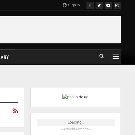
Sign In
UARY
Loading...
- Advertisement -