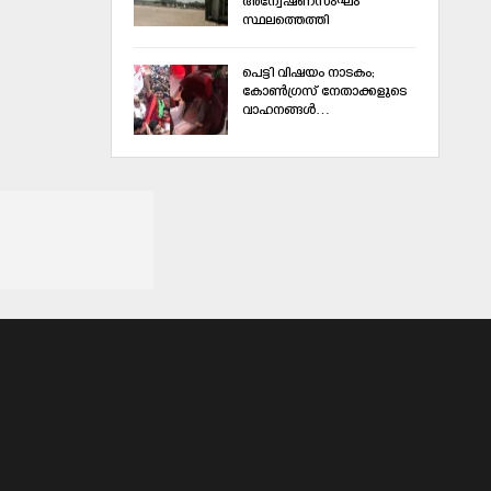
അന്വേഷണസംഘം
സ്ഥലത്തെത്തി
പെട്ടി വിഷയം നാടകം;
കോണ്‍ഗ്രസ് നേതാക്കളുടെ
വാഹനങ്ങള്‍…