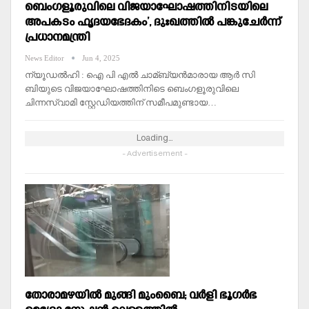
ബെംഗളൂരുവിലെ വിജയാഘോഷത്തിനിടയിലെ
അപകടം ഹൃദയഭേദകം’, ദുഃഖത്തില്‍ പങ്കുചേര്‍ന്ന്
പ്രധാനമന്ത്രി
News Editor
Jun 4, 2025
ന്യൂഡല്‍ഹി : ഐ പി എല്‍ ചാമ്ബ്യൻമാരായ ആ‌ർ സി
ബിയുടെ വിജയാഘോഷത്തിനിടെ ബെംഗളൂരുവിലെ
ചിന്നസ്വാമി സ്റ്റേഡിയത്തിന് സമീപമുണ്ടായ…
Loading...
- Advertisement -
തോരാമഴയില്‍ മുങ്ങി മുംബൈ; വര്‍ളി ഭൂഗര്‍ഭ