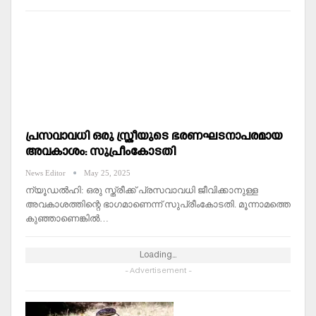
പ്രസവാവധി ഒരു സ്ത്രീയുടെ ഭരണഘടനാപരമായ
അവകാശം: സുപ്രീംകോടതി
News Editor
May 25, 2025
ന്യൂഡല്‍ഹി: ഒരു സ്ത്രീക്ക് പ്രസവാവധി ജീവിക്കാനുള്ള
അവകാശത്തിന്റെ ഭാഗമാണെന്ന് സുപ്രീംകോടതി. മൂന്നാമത്തെ
കുഞ്ഞാണെങ്കില്‍…
Loading...
- Advertisement -