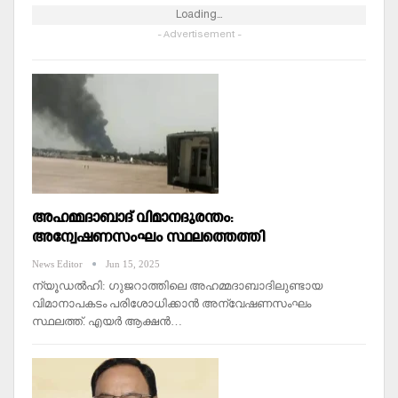
Loading...
- Advertisement -
അഹമ്മദാബാദ് വിമാനദുരന്തം:
അന്വേഷണസംഘം സ്ഥലത്തെത്തി
News Editor
Jun 15, 2025
ന്യൂഡല്‍ഹി: ഗുജറാത്തിലെ അഹമ്മദാബാദിലുണ്ടായ
വിമാനാപകടം പരിശോധിക്കാന്‍ അന്വേഷണസംഘം
സ്ഥലത്ത്. എയര്‍ ആക്ഷന്‍…