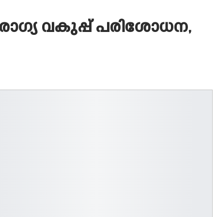
രോഗ്യ വകുപ്പ് പരിശോധന,