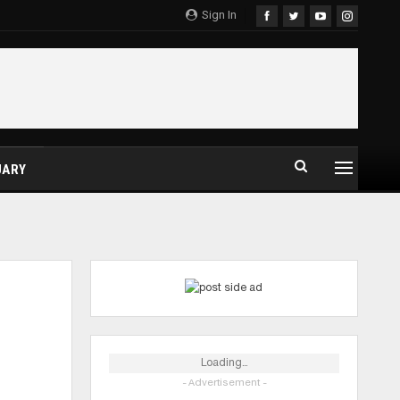
Sign In
UARY
Loading...
- Advertisement -