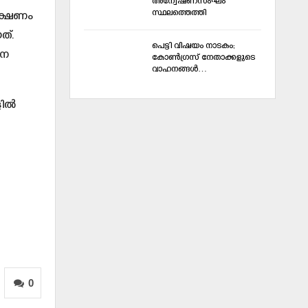
അന്വേഷണസംഘം
സ്ഥലത്തെത്തി
 ഭക്ഷണം
ത്.
പെട്ടി വിഷയം നാടകം;
ധന
കോണ്‍ഗ്രസ് നേതാക്കളുടെ
വാഹനങ്ങള്‍…
ല്‍
0