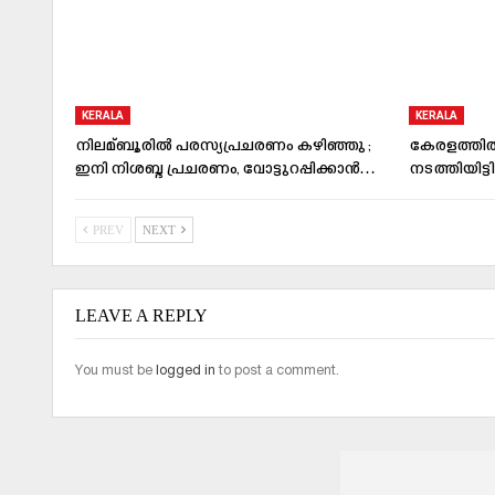
KERALA
KERALA
നിലമ്ബൂരില്‍ പരസ്യപ്രചരണം കഴിഞ്ഞു ;
കേരളത്തില്
ഇനി നിശബ്ദ പ്രചരണം, വോട്ടുറപ്പിക്കാന്‍…
നടത്തിയിട്ടി
PREV
NEXT
LEAVE A REPLY
You must be
logged in
to post a comment.