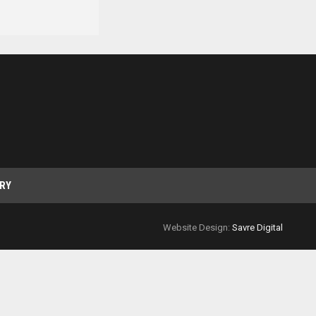
RY
Website Design:
Savre Digital