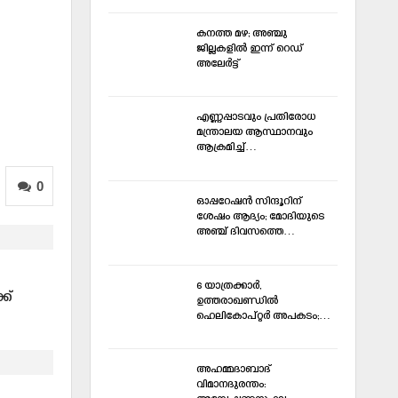
കനത്ത മഴ; അഞ്ചു
ജില്ലകളില്‍ ഇന്ന്‌ റെഡ്‌
അലേര്‍ട്ട്‌
എണ്ണപ്പാടവും പ്രതിരോധ
മന്ത്രാലയ ആസ്ഥാനവും
ആക്രമിച്ച്‌…
0
ഓപ്പറേഷന്‍ സിന്ദൂറിന്
ശേഷം ആദ്യം; മോദിയുടെ
അഞ്ച് ദിവസത്തെ…
6 യാത്രക്കാര്‍,
ക്
ഉത്തരാഖണ്ഡില്‍
ഹെലികോപ്റ്റര്‍ അപകടം;…
അഹമ്മദാബാദ്
വിമാനദുരന്തം: