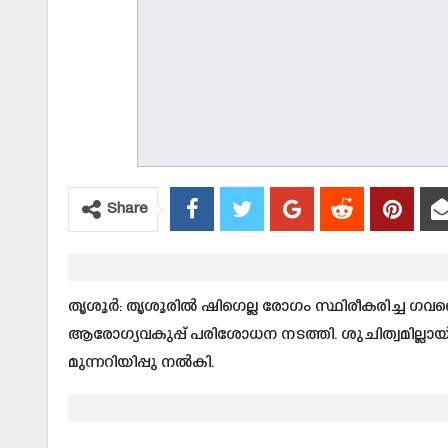
Share
തൃശൂര്‍: തൃശൂരില്‍ ഷിഗെല്ല രോഗം സ്ഥിരീകരിച്ച ഗവ
ആരോഗ്യവകുപ്പ് പരിശോധന നടത്തി. ശുചിത്വമില്ലായ്മ 
മുന്നറിയിപ്പു നല്‍കി.