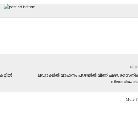
NEX
കളില്‍
ലഡാക്കില്‍ വാഹനം പുഴയില്‍ വീണ് ഏഴു സൈനികര്‍
നിരവധിപ്പേര്‍ക
More F