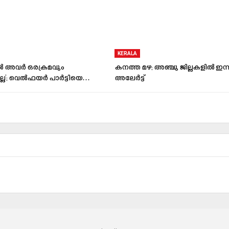
KERALA
‍ അവര്‍ ഒരക്രമവും
കനത്ത മഴ; അഞ്ചു ജില്ലകളില്‍ ഇന്ന്
ല്ല’; വെല്‍ഫയര്‍ പാര്‍ട്ടിയെ…
അലേര്‍ട്ട്‌